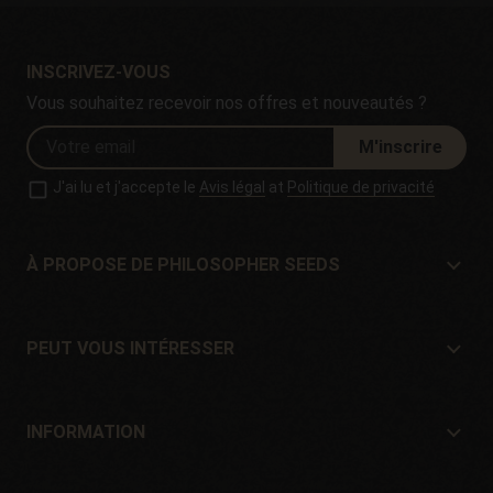
INSCRIVEZ-VOUS
Vous souhaitez recevoir nos offres et nouveautés ?
M'inscrire
J'ai lu et j'accepte le
Avis légal
at
Politique de privacité
À PROPOSE DE PHILOSOPHER SEEDS
À propose de Philosopher Seeds
Situation et contact
PEUT VOUS INTÉRESSER
Distributeurs et magasins
Où acheter?
Offres
INFORMATION
Guide du débutant
Frais de port
Cadeaux