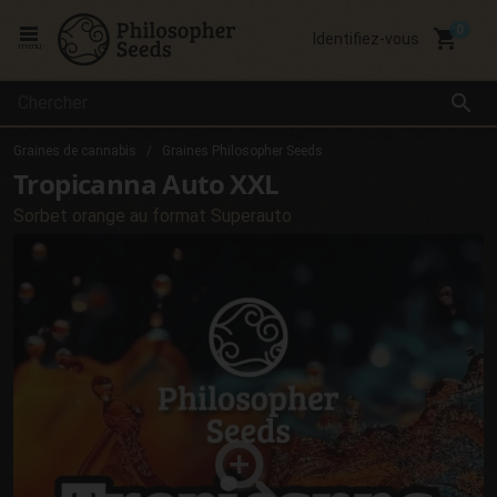
local_grocery_store
Identifiez-vous
menu
search
Graines de cannabis
Graines Philosopher Seeds
Tropicanna Auto XXL
Sorbet orange au format Superauto