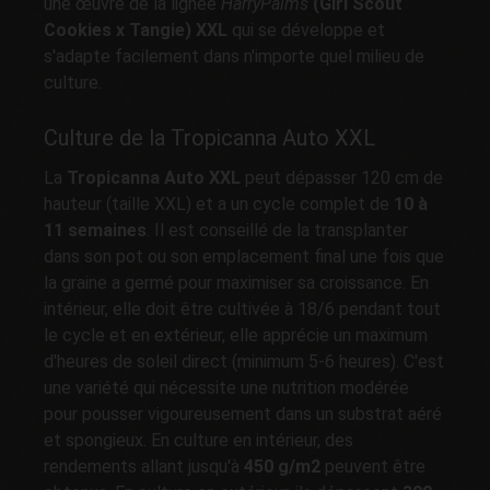
une œuvre de la lignée
HarryPalms
(Girl Scout
Cookies x Tangie) XXL
qui se développe et
s'adapte facilement dans n'importe quel milieu de
culture.
Culture de la Tropicanna Auto XXL
La
Tropicanna Auto XXL
peut dépasser 120 cm de
hauteur (taille XXL) et a un cycle complet de
10 à
11 semaines
. Il est conseillé de la transplanter
dans son pot ou son emplacement final une fois que
la graine a germé pour maximiser sa croissance. En
intérieur, elle doit être cultivée à 18/6 pendant tout
le cycle et en extérieur, elle apprécie un maximum
d'heures de soleil direct (minimum 5-6 heures). C'est
une variété qui nécessite une nutrition modérée
pour pousser vigoureusement dans un substrat aéré
et spongieux. En culture en intérieur, des
rendements allant jusqu'à
450 g/m2
peuvent être