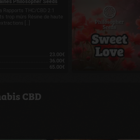
raines Philosopher Seeds
va Rapports THC/CBD 2:1
ts trop mûrs Résine de haute
xtractions [...]
23.00€
36.00€
65.00€
nabis CBD