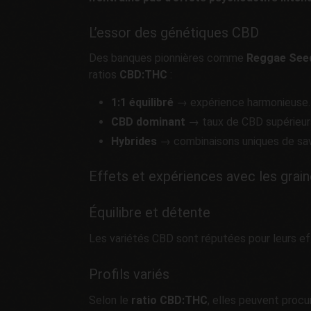
L’essor des génétiques CBD
Des banques pionnières comme
Reggae See
ratios
CBD:THC
:
1:1 équilibré
→ expérience harmonieuse.
CBD dominant
→ taux de CBD supérieur
Hybrides
→ combinaisons uniques de sav
Effets et expériences avec les grai
Équilibre et détente
Les variétés CBD sont réputées pour leurs eff
Profils variés
Selon le
ratio CBD:THC
, elles peuvent procur