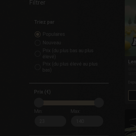
Filtrer
Triez par
Populaires
Nouveau
Prix (du plus bas au plus
élevé)
Le
Prix (du plus élevé au plus
bas)
GRA
SEE
Dep
Prix (€)
Min:
Max: