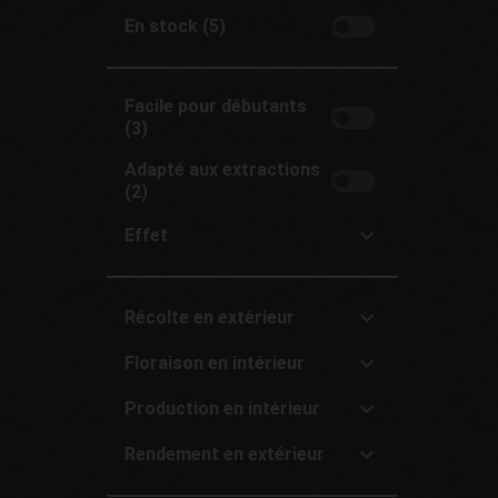
Fruité (5)
En stock (5)
Citrique (2)
Haze (1)
Boisé (2)
Facile pour débutants
Terreux (1)
(3)
Adapté aux extractions
(2)
Effet
All
Relaxant (4)
Récolte en extérieur
Non psychoactif (1)
All
Floraison en intérieur
Standard (Automne) (5)
All
Production en intérieur
Rapide (-9 semaines) (4)
All
Standard (10-14 semaines)
Rendement en extérieur
Très élevée (+600 g/m2) (2)
(1)
All
Élevée (500-600 g/m2) (3)