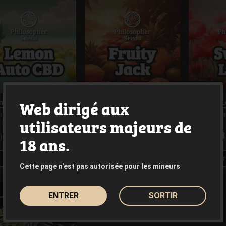
Web dirigé aux
mon Auto CBD
Fruity Jack
Sweet L
INES PHILOSOPHER
GRAINES PHILOSOPHER
GRAINES P
utilisateurs majeurs de
DS
SEEDS
SEEDS
23.00€
23.00€
23
18 ans.
uis
Depuis
Depuis
Voir le produit
Voir le produit
Voir
Cette page n'est pas autorisée pour les mineurs
ENTRER
SORTIR