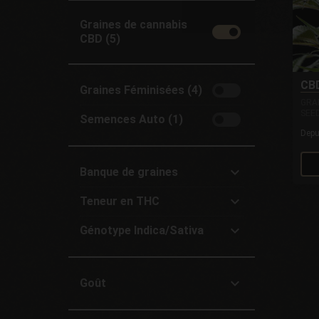
Graines de cannabis
CBD (5)
CBD
Graines Féminisées (4)
GRA
SEE
Semences Auto (1)
Dep
Banque de graines
All
Teneur en THC
Semillas Philosopher (5)
All
Génotype Indica/Sativa
Élevé (15-25%) (2)
All
Moyen (1-15%) (2)
Sativa +60% (5)
Faible (0-1%) (1)
Goût
All