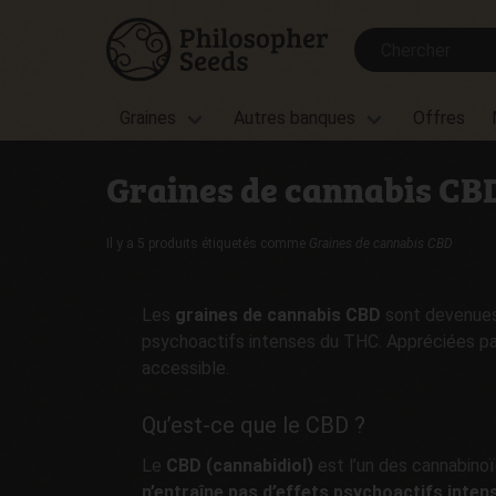
Graines
Autres banques
Offres
Graines de cannabis CB
Il y a 5 produits étiquetés comme
Graines de cannabis CBD
Les
graines de cannabis CBD
sont devenues 
psychoactifs intenses du THC. Appréciées par 
accessible.
Qu’est-ce que le CBD ?
Le
CBD (cannabidiol)
est l’un des cannabinoï
n’entraîne pas d’effets psychoactifs inten