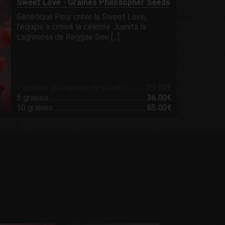
Sweet Love - Graines Philosopher Seeds
Génétique Pour créer la Sweet Love,
l’équipe a croisé la célèbre Juanita la
Lagrimosa de Reggae See [...]
3 graines (En rupture de stock)
23.00€
5 graines
36.00€
10 graines
65.00€