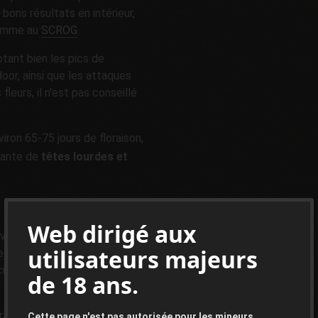
 bons résultats en intérieur,
mme au
SCROG
.
ptant bien les pics de
oor, ainsi que les attaques
fleurs, il n'est pas conseillé
ron 65-75 jours de floraison,
lante de
têtes lourdes et
Web dirigé aux
avoureux, mélangeant des
utilisateurs majeurs
es touches florales et
icieuse imprégnant chaque
de 18 ans.
grâce à son taux de CBD élevé,
Cette page n'est pas autorisée pour les mineurs