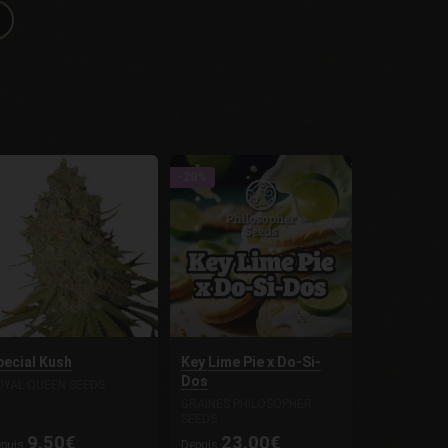
-20%
pecial Kush
Key Lime Pie x Do-Si-
Dos
OYAL QUEEN SEEDS
GRAINES PHILOSOPHER
SEEDS
9.50€
23.00€
epuis
Depuis