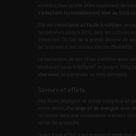
extérieur, bien qu'elle offre également de très
s'adaptant formidablement bien au SOG
co
Elle est
résistante et facile à cultiver
, acce
température jusqu'à 30ºC dans les cultures ind
d'insectes. Du fait de la grande densité de ses 
de l'exposer à des niveaux élevés d'humidité.
La maturation de ses têtes s'achève après envi
2
produisant jusqu'à 600g/m
ou jusqu'à 700g/p
charnues
, en particulier sa tête principale.
Saveurs et effets
Ses fleurs dégagent un arôme complexe et s
notes diesel, d'
orange et de mangue
, avec d
terreuses dans une combinaison vraiment dél
recoin de la bouche.
Quant à son effet, il est purement médicinal 