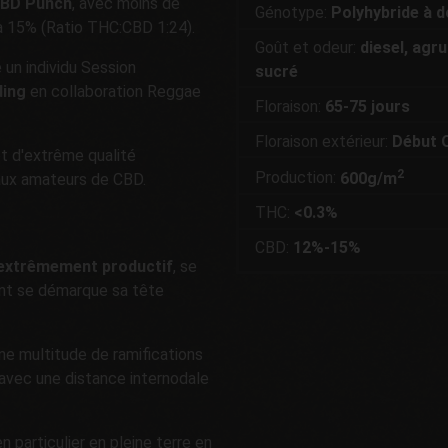
CBD Punch
, avec moins de
Génotype:
Polyhybride à 
à 15% (Ratio THC:CBD 1:24).
Goût et odeur:
diesel, agru
un individu Session
sucré
ding
en collaboration Reggae
Floraison:
65-75 jours
Floraison extérieur:
Début 
et d'extrême qualité
2
Production:
600g/m
ux amateurs de CBD.
THC:
<0.3%
CBD:
12%-15%
extrêmement productif
, se
ont se démarque sa tête
ne multitude de ramifications
, avec une distance internodale
 particulier en pleine terre en