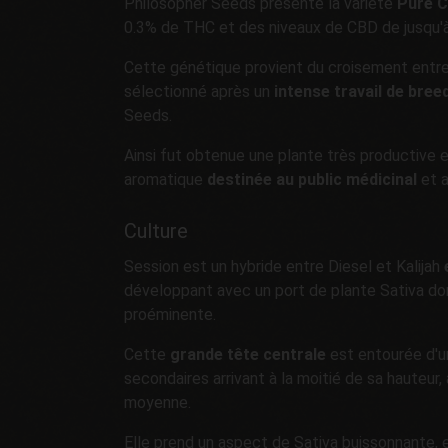
Philosopher Seeds présente la variété
Pure 
0.3% de THC et des niveaux de CBD de jusqu'
Cette génétique provient du croisement entre 
sélectionné après un
intense travail de bree
Seeds.
Ainsi fut obtenue une plante très productive 
aromatique
destinée au public médicinal
et a
Culture
Session est un hybride entre Diesel et Kalijah
développant avec un port de plante Sativa d
proéminente.
Cette
grande tête centrale
est entourée d'u
secondaires arrivant à la moitié de sa hauteur
moyenne.
Elle prend un aspect de Sativa buissonnante, en