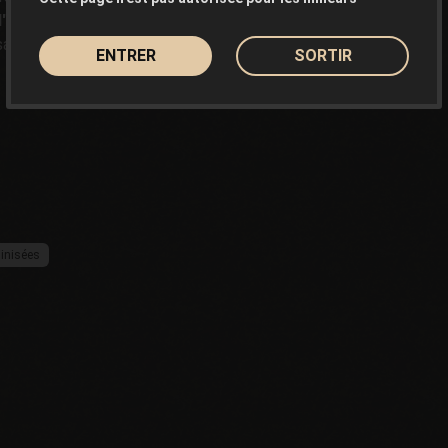
l'esprit
et soulageant les
nt l'esprit clair et éveillé.
ENTRER
SORTIR
inisées