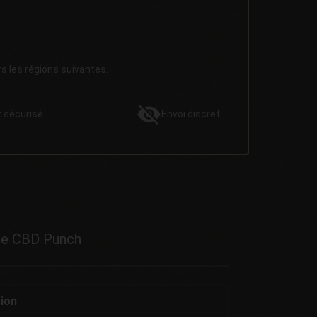
rs les régions suivantes.
t
sécurisé
Envoi
discret
ure CBD Punch
ion