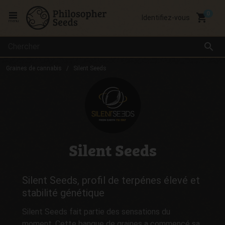
local_grocery_store
Identifiez-vous
menu
search
Graines de cannabis
Silent Seeds
Silent Seeds
Silent Seeds, profil de terpénes élevé et
stabilité génétique
Silent Seeds fait partie des sensations du
moment. Cette banque de graines a commencé sa