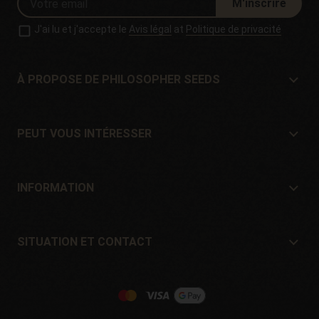
M'inscrire
J'ai lu et j'accepte le
Avis légal
at
Politique de privacité
À PROPOSE DE PHILOSOPHER SEEDS
À propose de Philosopher Seeds
Situation et contact
PEUT VOUS INTÉRESSER
Distributeurs et magasins
Où acheter?
Offres
INFORMATION
Guide du débutant
Frais de port
Cadeaux
Garantie et retours
SITUATION ET CONTACT
Mode de paiement
Philosopher Seeds
Politique de retour
c/ Llevant, 32
Politique de cookies
Pol. Industrial Pont del Príncep