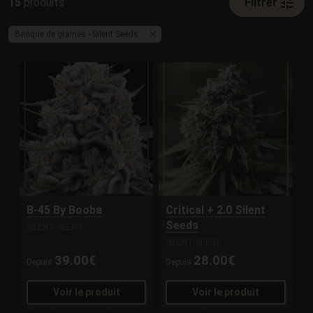
tune
15
produits
Filtrer
Banque de graines - Silent Seeds
B-45 By Booba
Critical + 2.0 Silent
Seeds
SILENT SEEDS
SILENT SEEDS
39.00€
28.00€
Depuis
Depuis
Voir le produit
Voir le produit