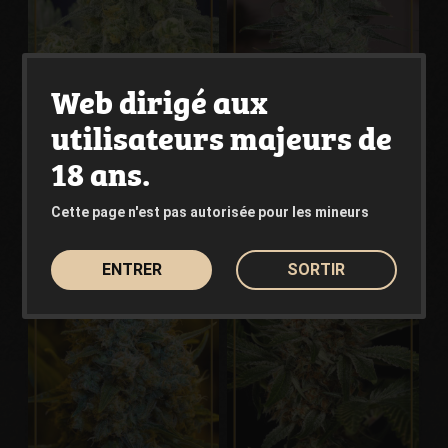
Web dirigé aux
utilisateurs majeurs de
Amnesia Lemon
Original Amnesia
18 ans.
SILENT SEEDS
SILENT SEEDS
26.00€
26.00€
Depuis
Depuis
Cette page n'est pas autorisée pour les mineurs
Voir le produit
Voir le produit
ENTRER
SORTIR