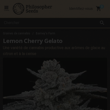
local_grocery_store
Identifiez-vous
menu
search
Graines de cannabis
Barney's Farm
Lemon Cherry Gelato
Une variété de cannabis productive aux arômes de glace au
citron et à la cerise