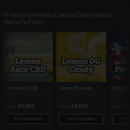
Produits connexes à Lemon Cherry Gelato
(Barney's Farm)
Lemon Auto CBD
Lemon OG Candy
Cherry P
GRAINES PHILOSOPHER
GRAINES PHILOSOPHER
GRAINES 
SEEDS
SEEDS
SEEDS
23.00€
23.00€
2
Depuis
Depuis
Depuis
Voir le produit
Voir le produit
Voir