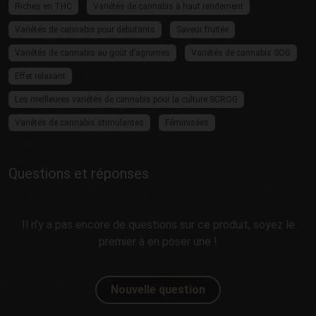
Riches en THC
Variétés de cannabis à haut rendement
Variétés de cannabis pour débutants
Saveur fruitée
Variétés de cannabis au goût d’agrumes
Variétés de cannabis SOG
Effet relaxant
Les meilleures variétés de cannabis pour la culture SCROG
Variétés de cannabis stimulantes
Féminisées
Questions et réponses
Il n’y a pas encore de questions sur ce produit, soyez le
premier à en poser une !
Nouvelle question