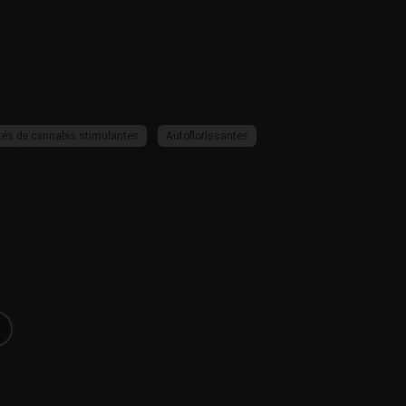
tés de cannabis stimulantes
Autoflorissantes