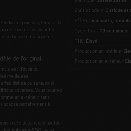
Génotype:
Sativa/Sativa
Goût et odeur:
Citrique et
Effets:
puissants, stimula
ttendiez depuis longtemps... la
son
de l'une de nos variétés
Cycle total:
10 semaines
enfin dans le catalogue de
THC:
Élevé
Production en intérieur:
É
le
èle de l'original
Production en extérieur:
É
l
avis est d'avoir pu
les meilleures
sa
facilité de culture
, ainsi
ditions adverses. Vous pourrez
 comme en extérieur sans
 s'adapte parfaitement à
version auto atteint une hauteur
ur
les cultures SOG
, où un