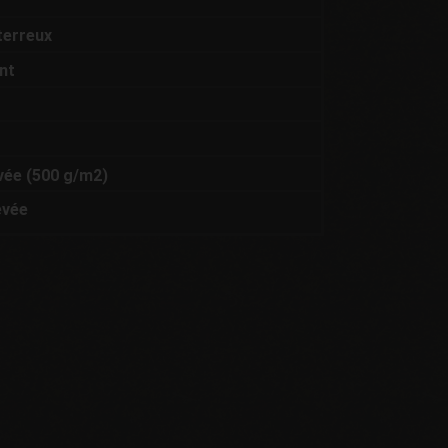
 terreux
nt
vée (500 g/m2)
evée