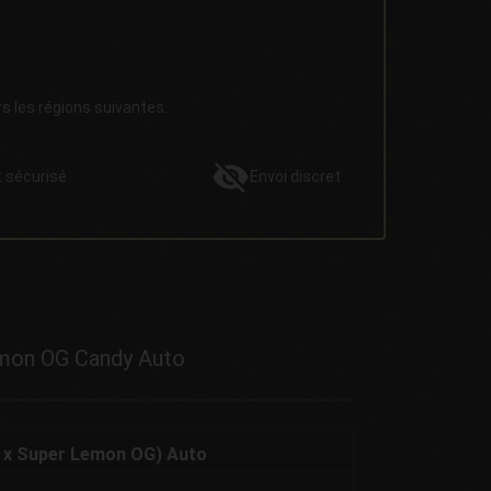
rs les régions suivantes.
t
sécurisé
Envoi
discret
emon OG Candy Auto
 x Super Lemon OG) Auto