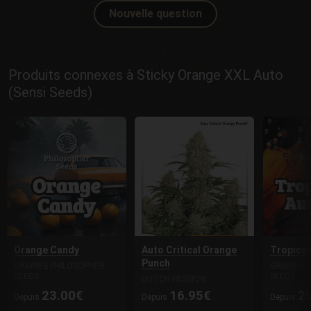
Nouvelle question
Produits connexes à Sticky Orange XXL Auto
(Sensi Seeds)
Orange Candy
Auto Critical Orange
Tropican
Punch
GRAINES PHILOSOPHER
GRAINES 
SEEDS
SEEDS
DUTCH PASSION
23.00€
16.95€
2
Depuis
Depuis
Depuis