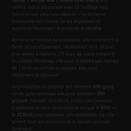
Skunk
x
Gorilla Glue
x
Maple Leaf Indica
, une
variété Indica qui pousse avec un feuillage vert
foncé et une structure robuste – sa distance
internodale est courte, ce qui lui permet de
supporter facilement le poids de la
récolte
.
Après avoir terminé sa croissance, elle commence à
fleurir automatiquement, nécessitant 45 à 50 jours
pour arriver à maturité (75 jours de cycle complet).
En culture d'intérieur, elle peut atteindre une hauteur
de 1 m et, en culture extérieure, elle peut
facilement la dépasser.
Sa production en intérieur est d'environ
500 g/m2
,
tandis qu'en extérieur elle peut atteindre
350
g/plant
. Pendant sa culture, il n'est pas conseillé
d'appliquer un type de technique tel que le
SOG
ou
le
SCROG
pour maximiser son rendement, car elle
atteint tout son potentiel en la laissant pousser
librement.