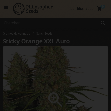
local_grocery_store
Identifiez-vous
menu
search
Graines de cannabis
Sensi Seeds
Sticky Orange XXL Auto