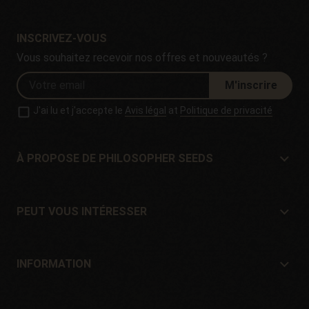
INSCRIVEZ-VOUS
Vous souhaitez recevoir nos offres et nouveautés ?
M'inscrire
J'ai lu et j'accepte le
Avis légal
at
Politique de privacité
À PROPOSE DE PHILOSOPHER SEEDS
À propose de Philosopher Seeds
Situation et contact
PEUT VOUS INTÉRESSER
Distributeurs et magasins
Où acheter?
Offres
INFORMATION
Guide du débutant
Frais de port
Cadeaux
Garantie et retours