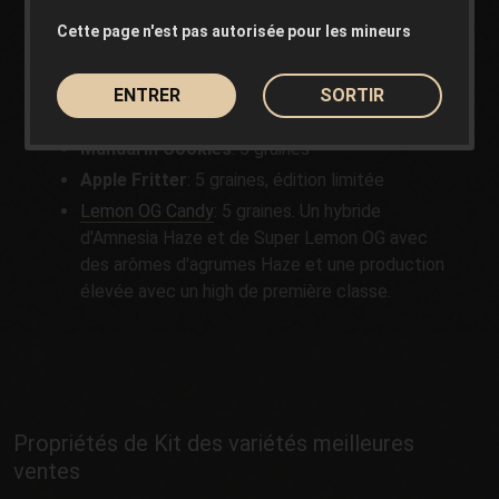
Dans ce kit numéro 3, la
Lemon OG Candy
, une
Cette page n'est pas autorisée pour les mineurs
génétique intemporelle de la banque, est ajoutée
aux variétés précédentes:
ENTRER
SORTIR
C.Banana
: 5 graines
Mandarin Cookies
: 5 graines
Apple Fritter
: 5 graines, édition limitée
Lemon OG Candy
: 5 graines. Un hybride
d'Amnesia Haze et de Super Lemon OG avec
des arômes d'agrumes Haze et une production
élevée avec un high de première classe.
Propriétés de Kit des variétés meilleures
ventes