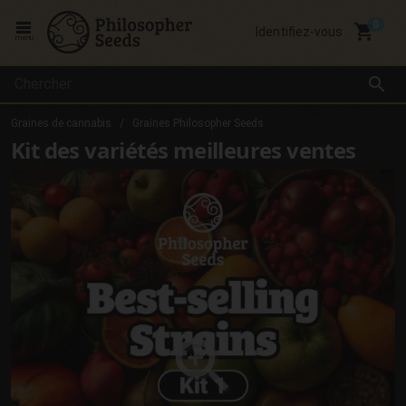
local_grocery_store
Identifiez-vous
menu
search
Graines de cannabis
Graines Philosopher Seeds
Kit des variétés meilleures ventes