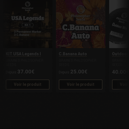
KIT USA Legends I
C.Banana Auto
Outdoor
GRAINES PHILOSOPHER
GRAINES PHILOSOPHER
GRAINES 
SEEDS
SEEDS
SEEDS
37.00€
25.00€
40.00
Depuis
Depuis
Voir le produit
Voir le produit
Voir