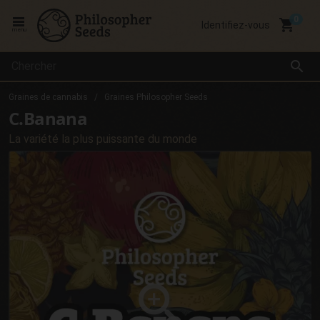
local_grocery_store
Identifiez-vous
menu
search
Graines de cannabis
Graines Philosopher Seeds
C.Banana
La variété la plus puissante du monde