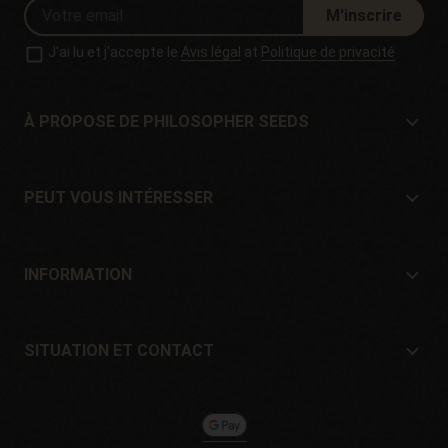
M'inscrire
J'ai lu et j'accepte le
Avis légal
at
Politique de privacité
À PROPOSE DE PHILOSOPHER SEEDS
À propose de Philosopher Seeds
Situation et contact
PEUT VOUS INTÉRESSER
Distributeurs et magasins
Où acheter?
Offres
INFORMATION
Guide du débutant
Frais de port
Cadeaux
Garantie et retours
SITUATION ET CONTACT
Mode de paiement
Philosopher Seeds
Politique de retour
c/ Llevant, 32
Politique de cookies
Pol. Industrial Pont del Príncep