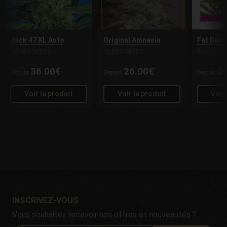
Jack 47 XL Auto
Original Amnesia
Fat Bana
SWEET SEEDS
SILENT SEEDS
ROYAL QU
36.00€
26.00€
2
Depuis
Depuis
Depuis
Voir le produit
Voir le produit
Voir
INSCRIVEZ-VOUS
Vous souhaitez recevoir nos offres et nouveautés ?