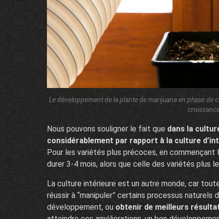
Le développement de la plante de marijuana en phase de cro
croissance
Nous pouvons souligner le fait que
dans la cultur
considérablement par rapport à la culture d’in
Pour les variétés plus précoces, en commençant l
durer 3-4 mois, alors que celle des variétés plus l
La culture intérieure est un autre monde, car tout
réussir à “manipuler” certains processus naturels 
développement, ou
obtenir de meilleurs résulta
atteindre ces améliorations, un bon développemen