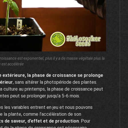
issance est exponentiel, plus il y a de masse végétale plus la
 est accélérée
e extérieure, la phase de croissance se prolonge
térieur
, sans altérer la photopériode des plantes.
a culture au printemps, la phase de croissance peut
entes peut se prolonger jusqu’a 5-6 mois.
es les variables entrent en jeu et nous pouvons
de la plante, comme l’accélération de son
ts de saveur, d’effet et de production
. Pour
t de la phase de croissance est nécessaire.