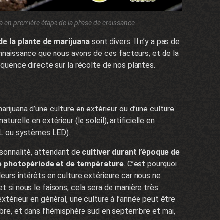
na en première étape de la phase de croissance
de la plante de marijuana
sont divers. Il n’y a pas de
nnaissance que nous avons de ces facteurs, et de la
quence directe sur la récolte de nos plantes.
arijuana d’une culture en extérieur ou d’une culture
turelle en extérieur (le soleil), artificielle en
FL ou systèmes LED).
sonnalité, attendant de
cultiver durant l’époque de
de photopériode et de température
. C’est pourquoi
eurs intérêts en culture extérieure car nous ne
t si nous le faisons, cela sera de manière très
extérieur en général, une culture à l’année peut être
obre, et dans l’hémisphère sud en septembre et mai,