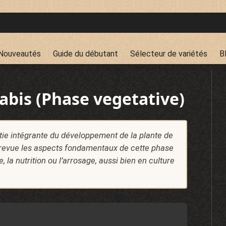
Nouveautés
Guide du débutant
Sélecteur de variétés
B
abis (Phase vegetative)
tie intégrante du développement de la plante de
 revue les aspects fondamentaux de cette phase
 la nutrition ou l’arrosage, aussi bien en culture