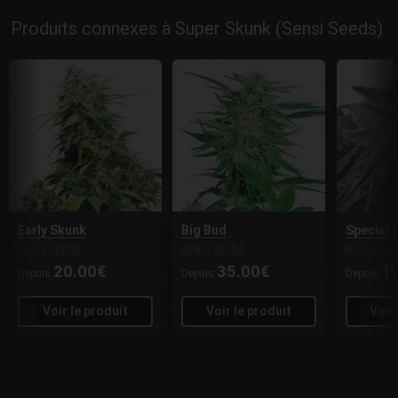
Produits connexes à Super Skunk (Sensi Seeds)
Early Skunk
Big Bud
Special 
SENSI SEEDS
SENSI SEEDS
ROYAL QU
20.00€
35.00€
1
Depuis
Depuis
Depuis
Voir le produit
Voir le produit
Voir