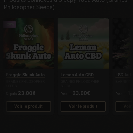
Philosopher Seeds)
-20%
Fraggle Skunk Auto
Lemon Auto CBD
LSD Aut
GRAINES PHILOSOPHER
GRAINES PHILOSOPHER
BARNEY'S
SEEDS
SEEDS
23.00€
23.00€
1
Depuis
Depuis
Depuis
Voir le produit
Voir le produit
Voir