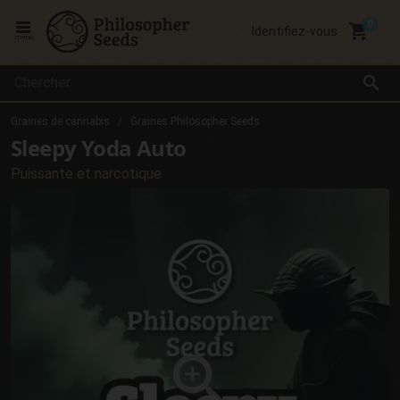
local_grocery_store
Identifiez-vous
menu
search
Graines de cannabis
Graines Philosopher Seeds
Sleepy Yoda Auto
Puissante et narcotique