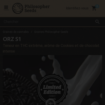
local_grocery_store
Identifiez-vous
menu
search
Graines de cannabis
Graines Philosopher Seeds
ORZ S1
Teneur en THC extrême, arôme de Cookies et de chocolat
intense