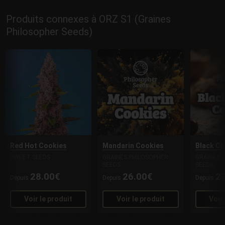
Produits connexes à ORZ S1 (Graines
Philosopher Seeds)
Red Hot Cookies
Mandarin Cookies
Black Ch
SWEET SEEDS
GRAINES PHILOSOPHER
GRAINES 
SEEDS
SEEDS
28.00€
26.00€
2
Depuis
Depuis
Depuis
Voir le produit
Voir le produit
Voir